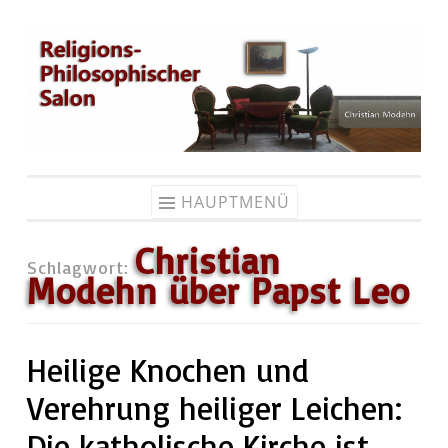
Zum
Inhalt
springen
HAUPTMENÜ
Christian
Schlagwort:
Modehn über Papst Leo
Heilige Knochen und
Verehrung heiliger Leichen:
Die katholische Kirche ist