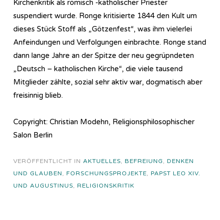
Kirchenkritik als römisch -katholischer Priester
suspendiert wurde. Ronge kritisierte 1844 den Kult um
dieses Stück Stoff als „Götzenfest“, was ihm vielerlei
Anfeindungen und Verfolgungen einbrachte. Ronge stand
dann lange Jahre an der Spitze der neu gegrüpndeten
„Deutsch – katholischen Kirche“, die viele tausend
Mitglieder zählte, sozial sehr aktiv war, dogmatisch aber
freisinnig blieb.
Copyright: Christian Modehn, Religionsphilosophischer
Salon Berlin
VERÖFFENTLICHT IN
AKTUELLES
,
BEFREIUNG
,
DENKEN
UND GLAUBEN
,
FORSCHUNGSPROJEKTE
,
PAPST LEO XIV.
UND AUGUSTINUS
,
RELIGIONSKRITIK