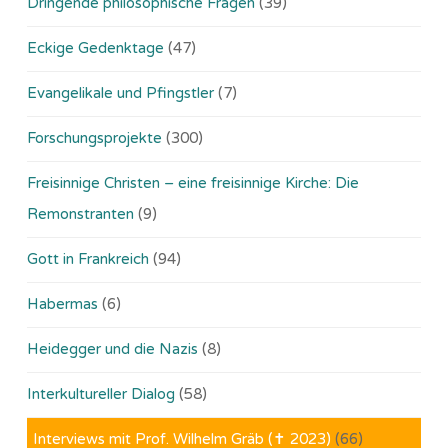
Dringende philosophische Fragen
(39)
Eckige Gedenktage
(47)
Evangelikale und Pfingstler
(7)
Forschungsprojekte
(300)
Freisinnige Christen – eine freisinnige Kirche: Die
Remonstranten
(9)
Gott in Frankreich
(94)
Habermas
(6)
Heidegger und die Nazis
(8)
Interkultureller Dialog
(58)
Interviews mit Prof. Wilhelm Gräb (✝ 2023)
(66)