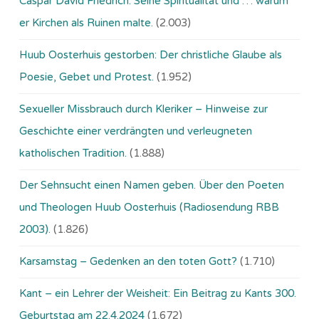
Caspar David Friedrich: Seine Spiritualität und … warum
er Kirchen als Ruinen malte.
(2.003)
Huub Oosterhuis gestorben: Der christliche Glaube als
Poesie, Gebet und Protest.
(1.952)
Sexueller Missbrauch durch Kleriker – Hinweise zur
Geschichte einer verdrängten und verleugneten
katholischen Tradition.
(1.888)
Der Sehnsucht einen Namen geben. Über den Poeten
und Theologen Huub Oosterhuis (Ra­dio­sen­dung RBB
2003).
(1.826)
Karsamstag – Gedenken an den toten Gott?
(1.710)
Kant – ein Lehrer der Weisheit: Ein Beitrag zu Kants 300.
Geburtstag am 22.4.2024
(1.672)