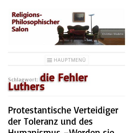
Zum
Inhalt
springen
HAUPTMENÜ
die Fehler
Schlagwort:
Luthers
Protestantische Verteidiger
der Toleranz und des
Humanismus –Werden sie