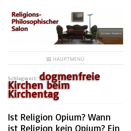
Zum
Inhalt
springen
HAUPTMENÜ
dogmenfreie
Schlagwort:
Kirchen beim
Kirchentag
Ist Religion Opium? Wann
ist Religion kein Opium? Ein