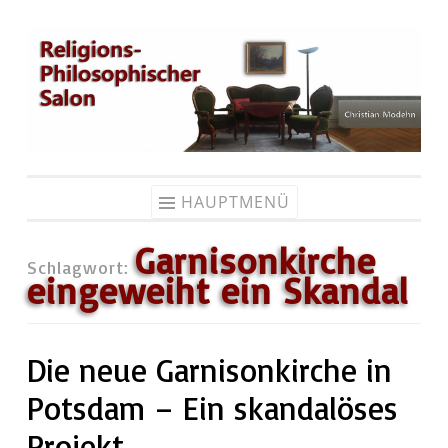
Zum
Inhalt
springen
HAUPTMENÜ
Garnisonkirche
Schlagwort:
eingeweiht ein Skandal
Die neue Garnisonkirche in
Potsdam – Ein skandalöses
Projekt.