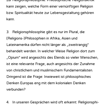
zur Re­li­gi­ons­phi­lo­so­phie. Philosophische Religionskritik
kann zeigen, welche Form einer vernünftigen Religion
bzw. Spiritualität heute zur Lebensgestaltung gehören
kann.
3. Re­li­gi­ons­phi­lo­so­phie gibt es nur im Plural, die
(Religions-)Philosophien in Afrika, Asien und
Lateinamerika dürfen nicht länger als „zweitrangig“
behandelt werden. In welcher Weise Religion dort zum
„Opium“ wird angesichts des Elends so vieler Menschen,
ist eine relevante Frage, auch angesichts der Zunahme
von christlichem und muslimischem Fundamentalisten.
Dringend ist die Frage: Inwieweit ist philosophisches
Denken Europas eng mit dem kolonialen Denken
verbunden?
4. In unseren Gesprächen wird oft erkannt: Re­li­gi­ons­phi­