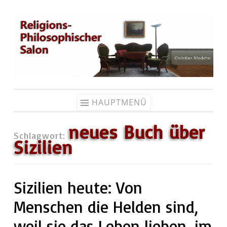
Zum
Inhalt
springen
HAUPTMENÜ
neues Buch über
Schlagwort:
Sizilien
Sizilien heute: Von
Menschen die Helden sind,
weil sie das Leben lieben, im