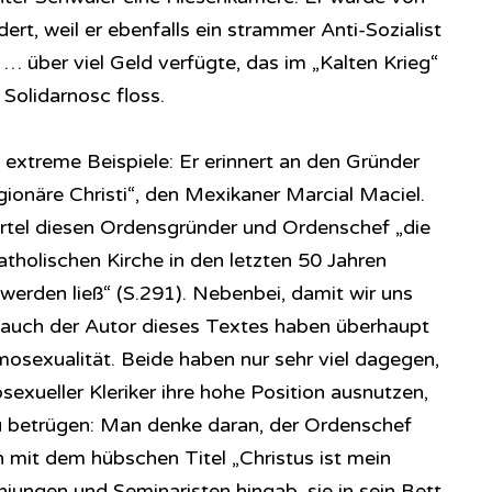
ert, weil er ebenfalls ein strammer Anti-Sozialist
 über viel Geld verfügte, das im „Kalten Krieg“
Solidarnosc floss.
 extreme Beispiele: Er erinnert an den Gründer
onäre Christi“, den Mexikaner Marcial Maciel.
el diesen Ordensgründer und Ordenschef „die
katholischen Kirche in den letzten 50 Jahren
werden ließ“ (S.291). Nebenbei, damit wir uns
d auch der Autor dieses Textes haben überhaupt
osexualität. Beide haben nur sehr viel dagegen,
ueller Kleriker ihre hohe Position ausnutzen,
u betrügen: Man denke daran, der Ordenschef
h mit dem hübschen Titel „Christus ist mein
hjungen und Seminaristen hingab, sie in sein Bett