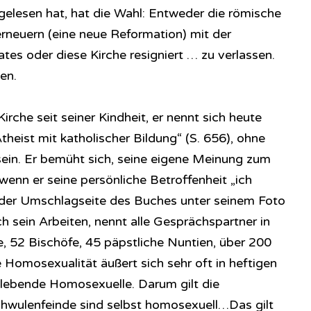
gelesen hat, hat die Wahl: Entweder die römische
erneuern (eine neue Reformation) mit der
tes oder diese Kirche resigniert … zu verlassen.
en.
irche seit seiner Kindheit, er nennt sich heute
theist mit katholischer Bildung“ (S. 656), ohne
u sein. Er bemüht sich, seine eigene Meinung zum
enn er seine persönliche Betroffenheit „ich
f der Umschlagseite des Buches unter seinem Foto
lich sein Arbeiten, nennt alle Gesprächspartner in
e, 52 Bischöfe, 45 päpstliche Nuntien, über 200
 Homosexualität äußert sich sehr oft in heftigen
 lebende Homosexuelle. Darum gilt die
chwulenfeinde sind selbst homosexuell…Das gilt