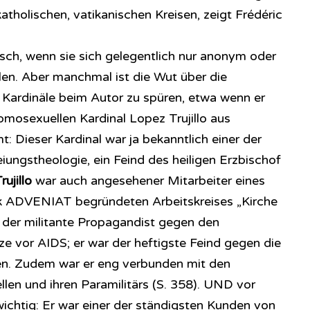
atholischen, vatikanischen Kreisen, zeigt Frédéric
sch, wenn sie sich gelegentlich nur anonym oder
en. Aber manchmal ist die Wut über die
r Kardinäle beim Autor zu spüren, etwa wenn er
mosexuellen Kardinal Lopez Trujillo aus
 Dieser Kardinal war ja bekanntlich einer der
iungstheologie, ein Feind des heiligen Erzbischof
ujillo
war auch angesehener Mitarbeiter eines
k ADVENIAT begründeten Arbeitskreises „Kirche
r der militante Propagandist gegen den
vor AIDS; er war der heftigste Feind gegen die
en. Zudem war er eng verbunden mit den
len und ihren Paramilitärs (S. 358). UND vor
 wichtig: Er war einer der ständigsten Kunden von