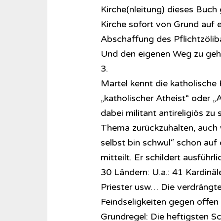
Kirche(nleitung) dieses Buch 
Kirche sofort von Grund auf 
Abschaffung des Pflichtzöliba
Und den eigenen Weg zu geh
3.
Martel kennt die katholische K
„katholischer Atheist“ oder „A
dabei militant antireligiös z
Thema zurückzuhalten, auch w
selbst bin schwul“ schon au
mitteilt. Er schildert ausführ
30 Ländern: U.a.: 41 Kardinäl
Priester usw… Die verdrängte
Feindseligkeiten gegen offen
Grundregel: Die heftigsten S