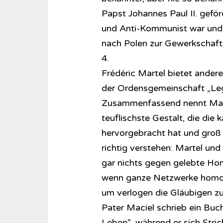
Papst Johannes Paul II. geförd
und Anti-Kommunist war und …
nach Polen zur Gewerkschaft 
4.
Frédéric Martel bietet andere
der Ordensgemeinschaft „Legi
Zusammenfassend nennt Mart
teuflischste Gestalt, die die 
hervorgebracht hat und groß 
richtig verstehen: Martel un
gar nichts gegen gelebte Hom
wenn ganze Netzwerke homosex
um verlogen die Gläubigen z
Pater Maciel schrieb ein Buc
Leben“, während er sich Stric