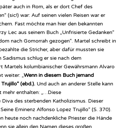
später auch in Rom, als er dort Chef des
n“ (sic!) war: Auf seinen vielen Reisen war er
ichern. Fast möchte man hier den bekannten
rzy Lec aus seinem Buch „Unfrisierte Gedanken“
Sodom nach Gomorrah gezogen“. Martel schreibt in
bezahlte die Stricher, aber dafür mussten sie
m Sadismus schlug er sie nach dem
ert Martels kolumbianischer Gewährsmann Alvaro
t weiter: „
Wenn in diesem Buch jemand
Trujillo“ (ebd.).
Und auch an anderer Stelle kann
ht mehr enthalten: „…Diese
 Diva des sterbenden Katholizismus. Dieser
 Seine Eminenz Alfonso Lopez Trujillo“ (S. 370).
n heute noch nachdenkliche Priester die Hände
n sie allein den Namen dieses großen