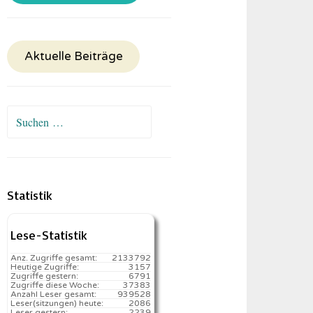
Aktuelle Beiträge
Suchen
nach:
Statistik
Lese-Statistik
Anz. Zugriffe gesamt:
2133792
Heutige Zugriffe:
3157
Zugriffe gestern:
6791
Zugriffe diese Woche:
37383
Anzahl Leser gesamt:
939528
Leser(sitzungen) heute:
2086️
Leser gestern:
2239