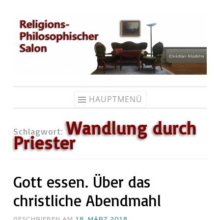
Zum
Inhalt
springen
HAUPTMENÜ
Wandlung durch
Schlagwort:
Priester
Gott essen. Über das
christliche Abendmahl
GESCHRIEBEN AM
18. MÄRZ 2018