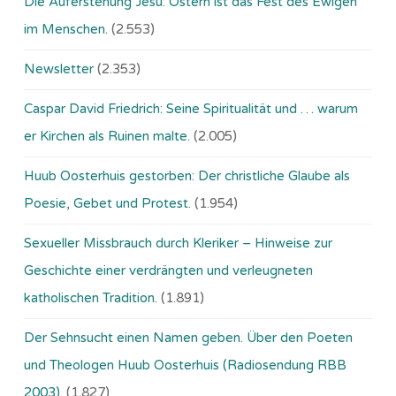
Die Auferstehung Jesu: Ostern ist das Fest des Ewigen
im Menschen.
(2.553)
Newsletter
(2.353)
Caspar David Friedrich: Seine Spiritualität und … warum
er Kirchen als Ruinen malte.
(2.005)
Huub Oosterhuis gestorben: Der christliche Glaube als
Poesie, Gebet und Protest.
(1.954)
Sexueller Missbrauch durch Kleriker – Hinweise zur
Geschichte einer verdrängten und verleugneten
katholischen Tradition.
(1.891)
Der Sehnsucht einen Namen geben. Über den Poeten
und Theologen Huub Oosterhuis (Ra­dio­sen­dung RBB
2003).
(1.827)