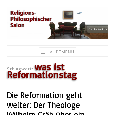
Zum
Inhalt
springen
HAUPTMENÜ
was ist
Schlagwort:
Reformationstag
Die Reformation geht
weiter: Der Theologe
Wilhelm Gräb über ein