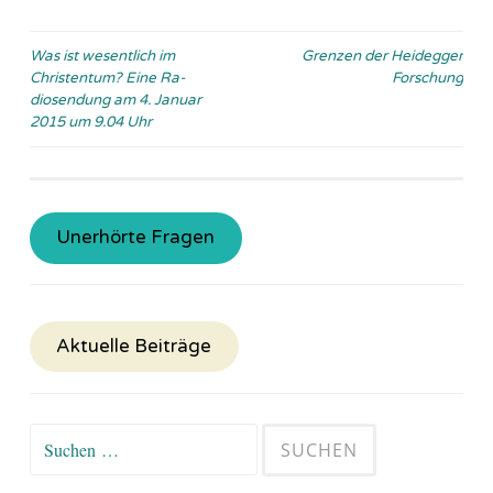
Beitragsnavigation
Was ist wesentlich im
Grenzen der Heidegger
Christentum? Eine Ra­
Forschung
dio­sen­dung am 4. Januar
2015 um 9.04 Uhr
Unerhörte Fragen
Aktuelle Beiträge
Suchen
nach: