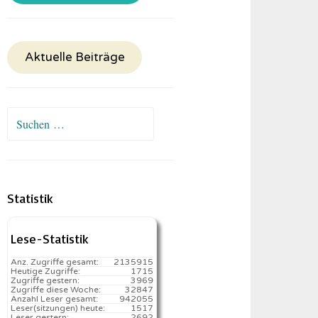
Aktuelle Beiträge
Suchen
nach:
Statistik
Lese-Statistik
Anz. Zugriffe gesamt:
2135915
Heutige Zugriffe:
1715
Zugriffe gestern:
3969
Zugriffe diese Woche:
32847
Anzahl Leser gesamt:
942055
Leser(sitzungen) heute:
1517️
Leser gestern:
2692