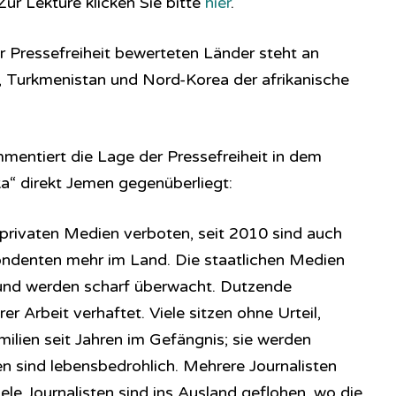
 Zur Lektüre klicken Sie bitte
hier
.
r Pressefreiheit bewerteten Länder steht an
ien, Turkmenistan und Nord-Korea der afrikanische
entiert die Lage der Pressefreiheit in dem
a“ direkt Jemen gegenüberliegt:
le privaten Medien verboten, seit 2010 sind auch
ondenten mehr im Land. Die staatlichen Medien
 und werden scharf überwacht. Dutzende
r Arbeit verhaftet. Viele sitzen ohne Urteil,
ilien seit Jahren im Gefängnis; sie werden
en sind lebensbedrohlich. Mehrere Journalisten
le Journalisten sind ins Ausland geflohen, wo die