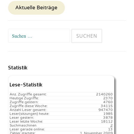
Aktuelle Beiträge
Suchen
nach:
Statistik
Lese-Statistik
Anz. Zugriffe gesamt:
2140260
Heutige Zugriffe:
2370
Zugriffe gestern:
4760
Zugriffe diese Woche:
34115
Anzahl Leser gesamt:
947470
Leser(sitzungen) heute:
1985️
Leser gestern:
3878
Leser letzte Woche:
18112️
Suchmaschinen
2
Leser gerade online:
13
Zähler startete:
1. November 2009