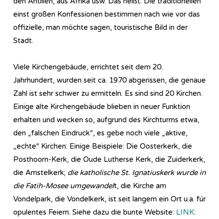
den Antillen, aus Afrika usw. Das heißt: Die traditionellen
einst großen Konfessionen bestimmen nach wie vor das
offizielle, man möchte sagen, touristische Bild in der
Stadt.
Viele Kirchengebäude, errichtet seit dem 20.
Jahrhundert, wurden seit ca. 1970 abgerissen, die genaue
Zahl ist sehr schwer zu ermitteln. Es sind sind 20 Kirchen.
Einige alte Kirchengebäude blieben in neuer Funktion
erhalten und wecken so, aufgrund des Kirchturms etwa,
den „falschen Eindruck“, es gebe noch viele „aktive,
„echte“ Kirchen: Einige Beispiele: Die Oosterkerk, die
Posthoorn-Kerk, die Oude Lutherse Kerk, die Zuiderkerk,
die Amstelkerk;
die katholische St. Ignatiuskerk wurde in
die Fatih-Mosee umgewandel
t, die Kirche am
Vondelpark, die Vondelkerk, ist seit langem ein Ort u.a. für
opulentes Feiern. Siehe dazu die bunte Website:
LINK
: