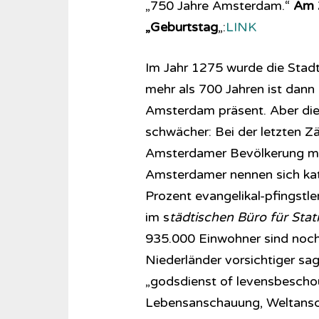
„750 Jahre Amsterdam.“
Am 2
„Geburtstag
„:
LINK
Im Jahr 1275 wurde die Stadt
mehr als 700 Jahren ist dann a
Amsterdam präsent. Aber dies
schwächer: Bei der letzten 
Amsterdamer Bevölkerung mit
Amsterdamer nennen sich kat
Prozent evangelikal-pfingstl
im s
tädtischen Büro für Stat
935.000 Einwohner sind noch 
Niederländer vorsichtiger sag
„godsdienst of levensbeschouw
Lebensanschauung, Weltanscha