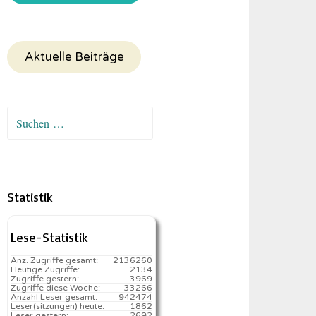
Aktuelle Beiträge
Suchen
nach:
Statistik
Lese-Statistik
Anz. Zugriffe gesamt:
2136260
Heutige Zugriffe:
2134
Zugriffe gestern:
3969
Zugriffe diese Woche:
33266
Anzahl Leser gesamt:
942474
Leser(sitzungen) heute:
1862️
Leser gestern:
2692