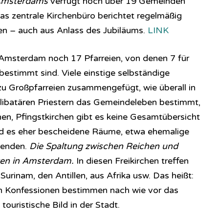
 Amsterdams
verfügt noch über 19 Gemeinden
as zentrale Kirchenbüro berichtet regelmäßig
gen – auch aus Anlass des Jubiläums.
LINK
n Amsterdam noch 17 Pfarreien, von denen 7 für
bestimmt sind. Viele einstige selbständige
zu Großpfarreien zusammengefügt, wie überall in
libatären Priestern das Gemeindeleben bestimmt,
rchen, Pfingstkirchen gibt es keine Gesamtübersicht
nd es eher bescheidene Räume, etwa ehemalige
genden.
Die Spaltung zwischen Reichen und
ten in Amsterdam.
In diesen Freikirchen treffen
urinam, den Antillen, aus Afrika usw. Das heißt:
ßen Konfessionen bestimmen nach wie vor das
touristische Bild in der Stadt.