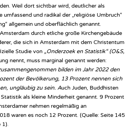
. Weil dort sichtbar wird, deutlicher als
 umfassend und radikal der „religiöse Umbruch“
rung“ allgemein und oberflächlich genannt.
in Amsterdam durch etliche große Kirchengebäude
 derer, die sich in Amsterdam mit dem Christentum
izielle Studie von
„Onderzoek en Statistik“ (O&S,
ung nennt, muss marginal genannt werden:
n zusammengenommen bilden im Jahr 2022 den
rozent der Bevölkerung, 13 Prozent nennen sich
n, ungläubig zu sein. A
uch Juden, Buddhisten
Statistik als kleine Minderheit genannt. 9 Prozent
 Amsterdamer nehmen regelmäßig an
2018 waren es noch 12 Prozent. (Quelle: Seite 145
 1).