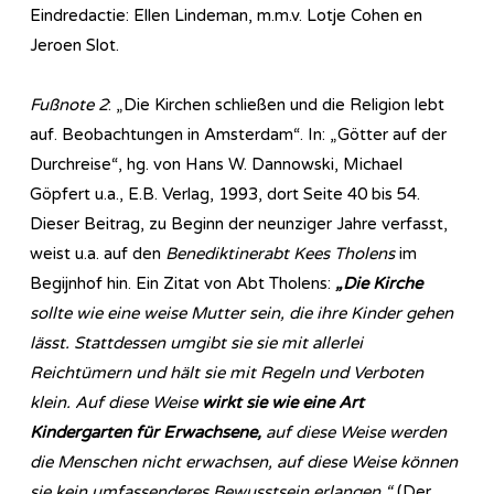
Eindredactie: Ellen Lindeman, m.m.v. Lotje Cohen en
Jeroen Slot.
Fußnote 2
: „Die Kirchen schließen und die Religion lebt
auf. Beobachtungen in Amsterdam“. In: „Götter auf der
Durchreise“, hg. von Hans W. Dannowski, Michael
Göpfert u.a., E.B. Verlag, 1993, dort Seite 40 bis 54.
Dieser Beitrag, zu Beginn der neunziger Jahre verfasst,
weist u.a. auf den
Benediktinerabt Kees Tholens
im
Begijnhof hin. Ein Zitat von Abt Tholens:
„Die Kirche
sollte wie eine weise Mutter sein, die ihre Kinder gehen
lässt. Stattdessen umgibt sie sie mit allerlei
Reichtümern und hält sie mit Regeln und Verboten
klein. Auf diese Weise
wirkt sie wie eine Art
Kindergarten für Erwachsene,
auf diese Weise werden
die Menschen nicht erwachsen, auf diese Weise können
sie kein umfassenderes Bewusstsein erlangen.“
(Der