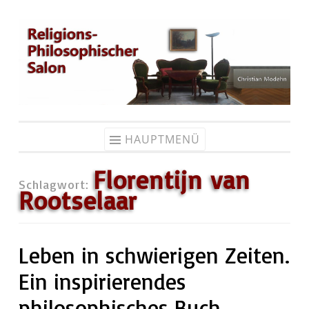
Zum
Inhalt
springen
HAUPTMENÜ
Florentijn van
Schlagwort:
Rootselaar
Leben in schwierigen Zeiten.
Ein inspirierendes
philosophisches Buch