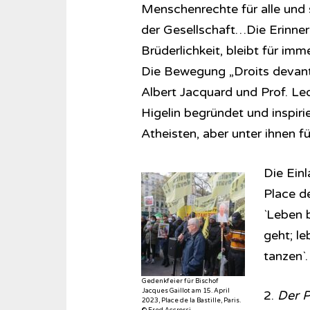
Menschenrechte für alle und
der Gesellschaft…Die Erinne
Brüderlichkeit, bleibt für imm
Die Bewegung „Droits devant
Albert Jacquard und Prof. L
Higelin begründet und inspirie
Atheisten, aber unter ihnen fü
Die Einl
Place d
`Leben 
geht; l
tanzen`.
Gedenkfeier für Bischof
Jacques Gaillot am 15. April
2.
Der P
2023, Place de la Bastille, Paris.