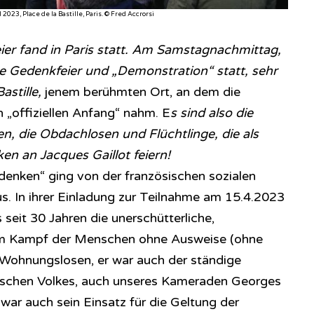
2023, Place de la Bastille, Paris. © Fred Accrorsi
ier fand in Paris statt. Am Samstagnachmittag,
ne Gedenkfeier und „Demonstration“ statt, sehr
astille,
jenem berühmten Ort, an dem die
 „offiziellen Anfang“ nahm. E
s sind also die
 die Obdachlosen und Flüchtlinge, die als
en an Jacques Gaillot feiern!
edenken“ ging von der französischen sozialen
. In ihrer Einladung zur Teilnahme am 15.4.2023
 seit 30 Jahren die unerschütterliche,
 im Kampf der Menschen ohne Ausweise (ohne
r Wohnungslosen, er war auch der ständige
sischen Volkes, auch unseres Kameraden Georges
ar auch sein Einsatz für die Geltung der