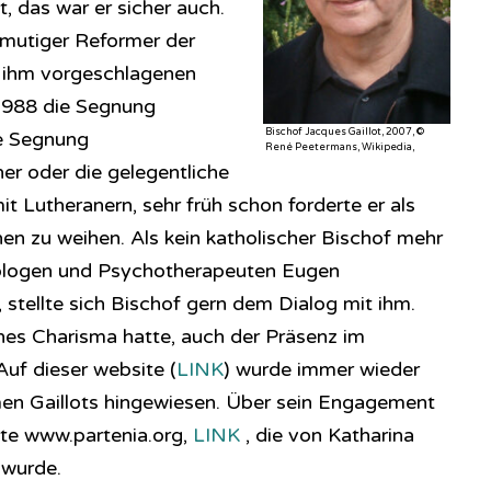
 das war er sicher auch.
 mutiger Reformer der
on ihm vorgeschlagenen
1988 die Segnung
Bischof Jacques Gaillot, 2007, ©
e Segnung
René Peetermans, Wikipedia,
er oder die gelegentliche
Lutheranern, sehr früh schon forderte er als
nen zu weihen. Als kein katholischer Bischof mehr
logen und Psychotherapeuten Eugen
stellte sich Bischof gern dem Dialog mit ihm.
hes Charisma hatte, auch der Präsenz im
Auf dieser website (
LINK
) wurde immer wieder
men Gaillots hingewiesen. Über sein Engagement
ite www.partenia.org,
LINK
, die von Katharina
t wurde.