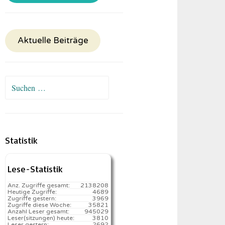
Aktuelle Beiträge
Suchen
nach:
Statistik
Lese-Statistik
Anz. Zugriffe gesamt:
2138208
Heutige Zugriffe:
4689
Zugriffe gestern:
3969
Zugriffe diese Woche:
35821
Anzahl Leser gesamt:
945029
Leser(sitzungen) heute:
3810️
Leser gestern:
2692