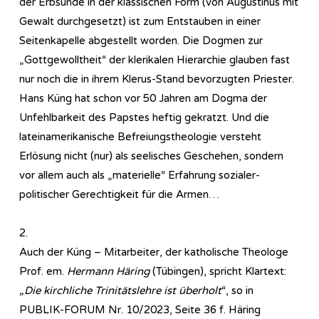
der Erbsünde in der klassischen Form (von Augustinus mit
Gewalt durchgesetzt) ist zum Entstauben in einer
Seitenkapelle abgestellt worden. Die Dogmen zur
„Gottgewolltheit“ der klerikalen Hierarchie glauben fast
nur noch die in ihrem Klerus-Stand bevorzugten Priester.
Hans Küng hat schon vor 50 Jahren am Dogma der
Unfehlbarkeit des Papstes heftig gekratzt. Und die
lateinamerikanische Befreiungstheologie versteht
Erlösung nicht (nur) als seelisches Geschehen, sondern
vor allem auch als „materielle“ Erfahrung sozialer-
politischer Gerechtigkeit für die Armen…
2.
Auch der Küng – Mitarbeiter, der katholische Theologe
Prof. em.
Hermann Häring
(Tübingen), spricht Klartext:
„Die kirchliche Trinitätslehre ist überholt
“, so in
PUBLIK-FORUM Nr. 10/2023, Seite 36 f. Häring