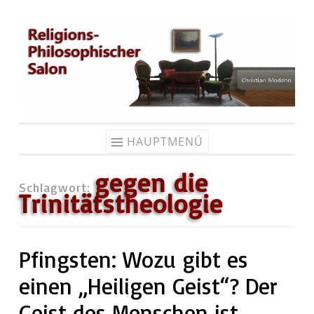
Zum
Inhalt
springen
HAUPTMENÜ
gegen die
Schlagwort:
Trinitätstheologie
Pfingsten: Wozu gibt es
einen „Heiligen Geist“? Der
Geist des Menschen ist