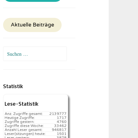
Aktuelle Beiträge
Suchen
nach:
Statistik
Lese-Statistik
Anz. Zugriffe gesamt:
2139777
Heutige Zugriffe:
1717
Zugriffe gestern:
4760
Zugriffe diese Woche:
33462
Anzahl Leser gesamt:
946817
Leser(sitzungen) heute:
1501️
Leser gestern:
3878