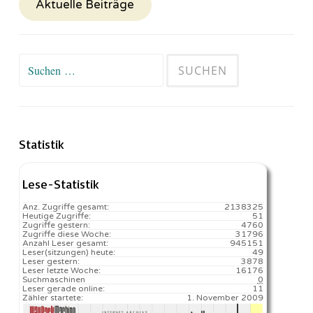
Aktuelle Beiträge
Suchen
nach:
Statistik
Lese-Statistik
Anz. Zugriffe gesamt:
2138325
Heutige Zugriffe:
51
Zugriffe gestern:
4760
Zugriffe diese Woche:
31796
Anzahl Leser gesamt:
945151
Leser(sitzungen) heute:
49️
Leser gestern:
3878
Leser letzte Woche:
16176️
Suchmaschinen
0
Leser gerade online:
11
Zähler startete:
1. November 2009