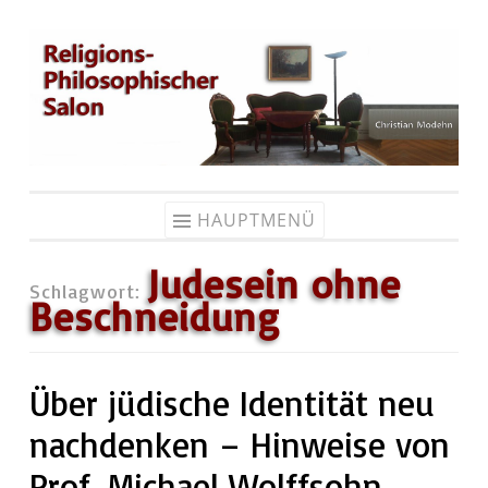
Zum
Inhalt
springen
HAUPTMENÜ
Judesein ohne
Schlagwort:
Beschneidung
Über jüdische Identität neu
nachdenken – Hinweise von
Prof. Michael Wolffsohn