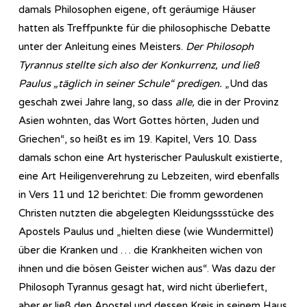
damals Philosophen eigene, oft geräumige Häuser
hatten als Treffpunkte für die philosophische Debatte
unter der Anleitung eines Meisters.
Der Philosoph
Tyrannus stellte sich also der Konkurrenz, und ließ
Paulus „täglich in seiner Schule“ predigen.
„Und das
geschah zwei Jahre lang, so dass
alle,
die in der Provinz
Asien wohnten, das Wort Gottes hörten, Juden und
Griechen“, so heißt es im 19. Kapitel, Vers 10. Dass
damals schon eine Art hysterischer Pauluskult existierte,
eine Art Heiligenverehrung zu Lebzeiten, wird ebenfalls
in Vers 11 und 12 berichtet: Die fromm gewordenen
Christen nutzten die abgelegten Kleidungssstücke des
Apostels Paulus und „hielten diese (wie Wundermittel)
über die Kranken und … die Krankheiten wichen von
ihnen und die bösen Geister wichen aus“. Was dazu der
Philosoph Tyrannus gesagt hat, wird nicht überliefert,
aber er ließ den Apostel und dessen Kreis in seinem Haus