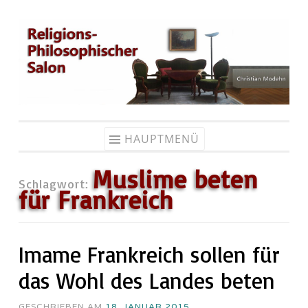
Zum
Inhalt
springen
HAUPTMENÜ
Muslime beten
Schlagwort:
für Frankreich
Imame Frankreich sollen für
das Wohl des Landes beten
GESCHRIEBEN AM
18. JANUAR 2015