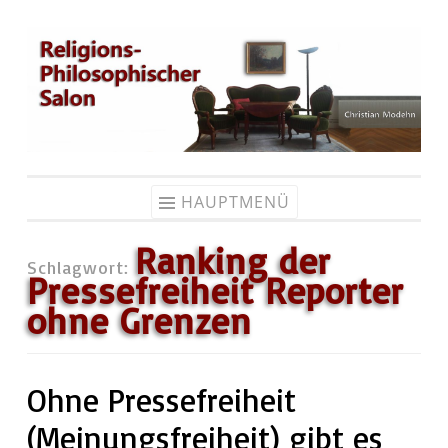
Zum
Inhalt
springen
HAUPTMENÜ
Ranking der
Schlagwort:
Pressefreiheit Reporter
ohne Grenzen
Ohne Pressefreiheit
(Meinungsfreiheit) gibt es