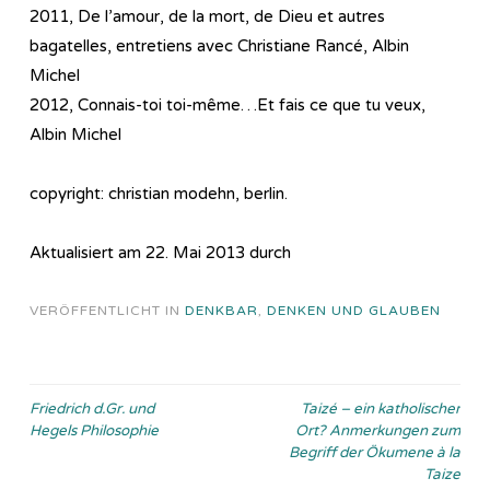
2011, De l’amour, de la mort, de Dieu et autres
bagatelles, entretiens avec Christiane Rancé, Albin
Michel
2012, Connais-toi toi-même…Et fais ce que tu veux,
Albin Michel
copyright: christian modehn, berlin.
Aktualisiert am 22. Mai 2013 durch
VERÖFFENTLICHT IN
DENKBAR
,
DENKEN UND GLAUBEN
Beitragsnavigation
Friedrich d.Gr. und
Taizé – ein katholischer
Hegels Philosophie
Ort? Anmerkungen zum
Begriff der Ökumene à la
Taize