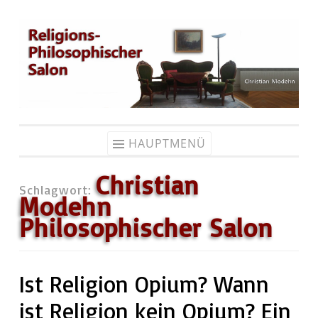
Zum
Inhalt
springen
HAUPTMENÜ
Christian
Schlagwort:
Modehn
Philosophischer Salon
Ist Religion Opium? Wann
ist Religion kein Opium? Ein