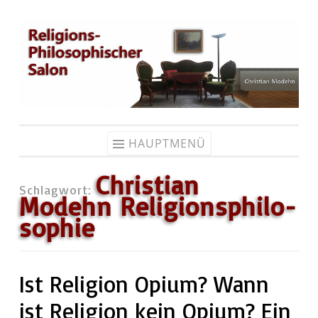
Zum
Inhalt
springen
HAUPTMENÜ
Christian
Schlagwort:
Modehn Re­li­gi­ons­phi­lo­
so­phie
Ist Religion Opium? Wann
ist Religion kein Opium? Ein