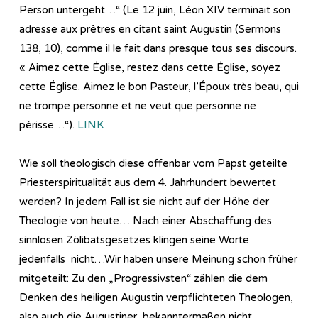
Person untergeht…“ (Le 12 juin, Léon XIV terminait son
adresse aux prêtres en citant saint Augustin (Sermons
138, 10), comme il le fait dans presque tous ses discours.
« Aimez cette Église, restez dans cette Église, soyez
cette Église. Aimez le bon Pasteur, l’Époux très beau, qui
ne trompe personne et ne veut que personne ne
périsse…“).
LINK
Wie soll theologisch diese offenbar vom Papst geteilte
Priesterspiritualität aus dem 4. Jahrhundert bewertet
werden? In jedem Fall ist sie nicht auf der Höhe der
Theologie von heute… Nach einer Abschaffung des
sinnlosen Zölibatsgesetzes klingen seine Worte
jedenfalls nicht…Wir haben unsere Meinung schon früher
mitgeteilt: Zu den „Progressivsten“ zählen die dem
Denken des heiligen Augustin verpflichteten Theologen,
also auch die Augustiner, bekanntermaßen nicht.