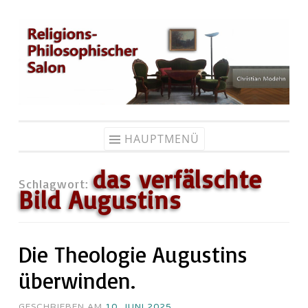
Zum
Inhalt
springen
HAUPTMENÜ
das verfälschte
Schlagwort:
Bild Augustins
Die Theologie Augustins
überwinden.
GESCHRIEBEN AM
10. JUNI 2025