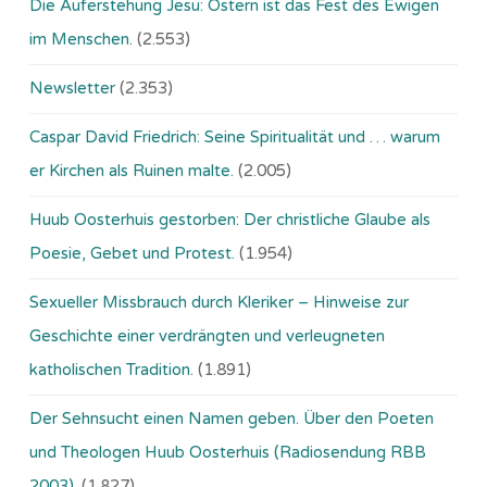
Die Auferstehung Jesu: Ostern ist das Fest des Ewigen
im Menschen.
(2.553)
Newsletter
(2.353)
Caspar David Friedrich: Seine Spiritualität und … warum
er Kirchen als Ruinen malte.
(2.005)
Huub Oosterhuis gestorben: Der christliche Glaube als
Poesie, Gebet und Protest.
(1.954)
Sexueller Missbrauch durch Kleriker – Hinweise zur
Geschichte einer verdrängten und verleugneten
katholischen Tradition.
(1.891)
Der Sehnsucht einen Namen geben. Über den Poeten
und Theologen Huub Oosterhuis (Ra­dio­sen­dung RBB
2003).
(1.827)