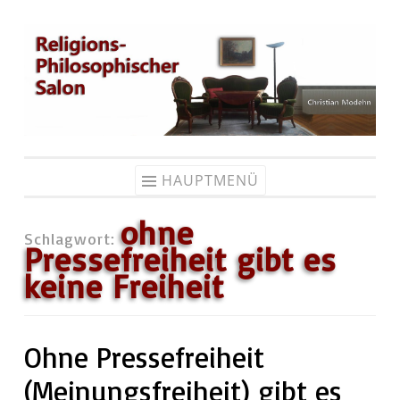
Zum
Inhalt
springen
HAUPTMENÜ
ohne
Schlagwort:
Pressefreiheit gibt es
keine Freiheit
Ohne Pressefreiheit
(Meinungsfreiheit) gibt es