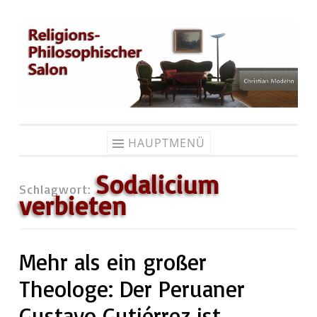
Zum
Inhalt
springen
HAUPTMENÜ
Sodalicium
Schlagwort:
verbieten
Mehr als ein großer
Theologe: Der Peruaner
Gustavo Gutiérrez ist