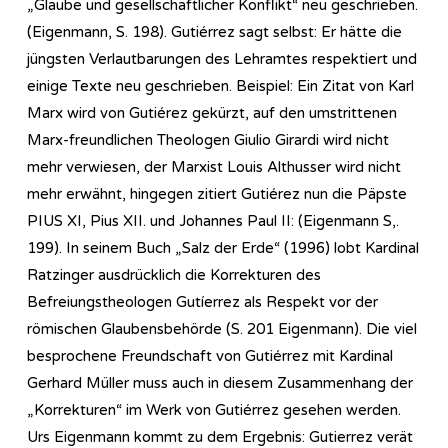
„Glaube und gesellschaftlicher Konflikt“ neu geschrieben.
(Eigenmann, S. 198). Gutiérrez sagt selbst: Er hätte die
jüngsten Verlautbarungen des Lehramtes respektiert und
einige Texte neu geschrieben. Beispiel: Ein Zitat von Karl
Marx wird von Gutiérez gekürzt, auf den umstrittenen
Marx-freundlichen Theologen Giulio Girardi wird nicht
mehr verwiesen, der Marxist Louis Althusser wird nicht
mehr erwähnt, hingegen zitiert Gutiérez nun die Päpste
PIUS XI, Pius XII. und Johannes Paul II: (Eigenmann S,.
199). In seinem Buch „Salz der Erde“ (1996) lobt Kardinal
Ratzinger ausdrücklich die Korrekturen des
Befreiungstheologen Gutíerrez als Respekt vor der
römischen Glaubensbehörde (S. 201 Eigenmann). Die viel
besprochene Freundschaft von Gutiérrez mit Kardinal
Gerhard Müller muss auch in diesem Zusammenhang der
„Korrekturen“ im Werk von Gutiérrez gesehen werden.
Urs Eigenmann kommt zu dem Ergebnis: Gutierrez verät