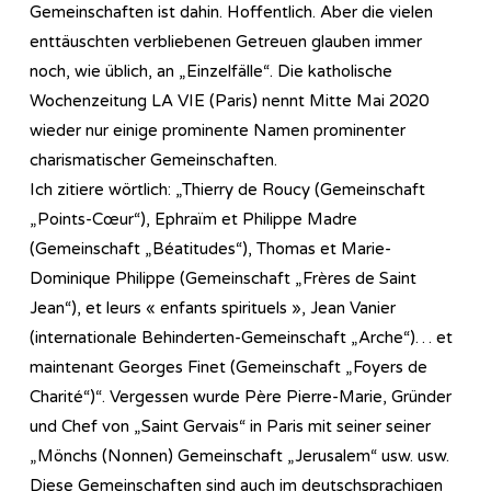
Gemeinschaften ist dahin. Hoffentlich. Aber die vielen
enttäuschten verbliebenen Getreuen glauben immer
noch, wie üblich, an „Einzelfälle“. Die katholische
Wochenzeitung LA VIE (Paris) nennt Mitte Mai 2020
wieder nur einige prominente Namen prominenter
charismatischer Gemeinschaften.
Ich zitiere wörtlich: „Thierry de Roucy (Gemeinschaft
„Points-Cœur“), Ephraïm et Philippe Madre
(Gemeinschaft „Béatitudes“), Thomas et Marie-
Dominique Philippe (Gemeinschaft „Frères de Saint
Jean“), et leurs « enfants spirituels », Jean Vanier
(internationale Behinderten-Gemeinschaft „Arche“)… et
maintenant Georges Finet (Gemeinschaft „Foyers de
Charité“)“. Vergessen wurde Père Pierre-Marie, Gründer
und Chef von „Saint Gervais“ in Paris mit seiner seiner
„Mönchs (Nonnen) Gemeinschaft „Jerusalem“ usw. usw.
Diese Gemeinschaften sind auch im deutschsprachigen